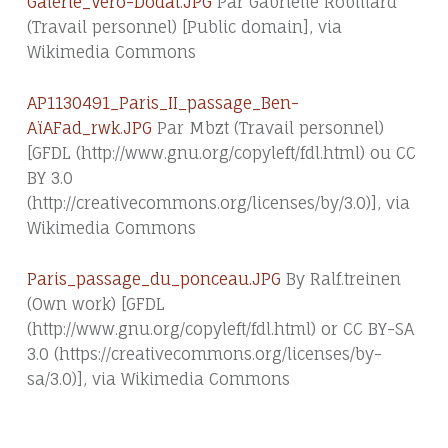
Galerie_Vero-Dodat.JPG
Par Gabrielle Robillard
(Travail personnel) [Public domain], via
Wikimedia Commons
AP1130491_Paris_II_passage_Ben-
AïAFad_rwk.JPG
Par Mbzt (Travail personnel)
[GFDL (http://www.gnu.org/copyleft/fdl.html) ou CC
BY 3.0
(http://creativecommons.org/licenses/by/3.0)], via
Wikimedia Commons
Paris_passage_du_ponceau.JPG
By Ralf.treinen
(Own work) [GFDL
(http://www.gnu.org/copyleft/fdl.html) or CC BY-SA
3.0 (https://creativecommons.org/licenses/by-
sa/3.0)], via Wikimedia Commons